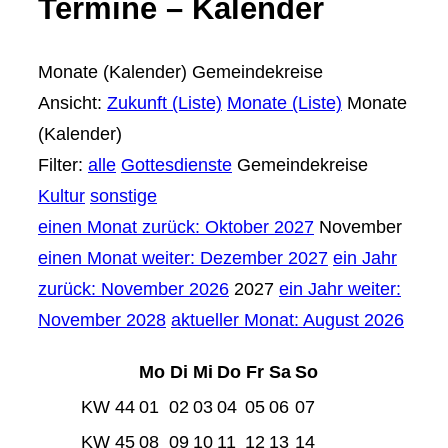
Termine – Kalender
Monate (Kalender)
Gemeindekreise
Ansicht:
Zukunft (Liste)
Monate (Liste)
Monate
(Kalender)
Filter:
alle
Gottesdienste
Gemeindekreise
Kultur
sonstige
einen Monat zurück: Oktober 2027
November
einen Monat weiter: Dezember 2027
ein Jahr
zurück: November 2026
2027
ein Jahr weiter:
November 2028
aktueller Monat: August 2026
Mo
Di
Mi
Do
Fr
Sa
So
KW 44
01
02
03
04
05
06
07
KW 45
08
09
10
11
12
13
14