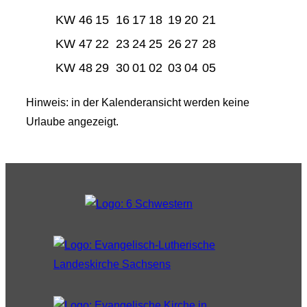
KW 46
15
16
17
18
19
20
21
KW 47
22
23
24
25
26
27
28
KW 48
29
30
01
02
03
04
05
Hinweis: in der Kalenderansicht werden keine
Urlaube angezeigt.