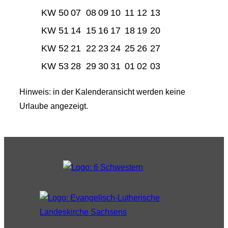
KW 50
07
08
09
10
11
12
13
KW 51
14
15
16
17
18
19
20
KW 52
21
22
23
24
25
26
27
KW 53
28
29
30
31
01
02
03
Hinweis: in der Kalenderansicht werden keine
Urlaube angezeigt.