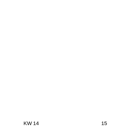
KW
14
15