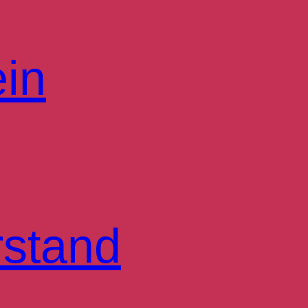
ein
rstand