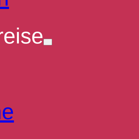
eise
he