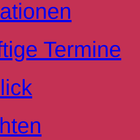
ationen
tige Termine
lick
hten