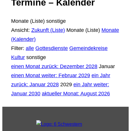
Termine – Kalender
Monate (Liste)
sonstige
Ansicht:
Zukunft (Liste)
Monate (Liste)
Monate
(Kalender)
Filter:
alle
Gottesdienste
Gemeindekreise
Kultur
sonstige
einen Monat zurück: Dezember 2028
Januar
einen Monat weiter: Februar 2029
ein Jahr
zurück: Januar 2028
2029
ein Jahr weiter:
Januar 2030
aktueller Monat: August 2026