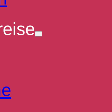
eise
he