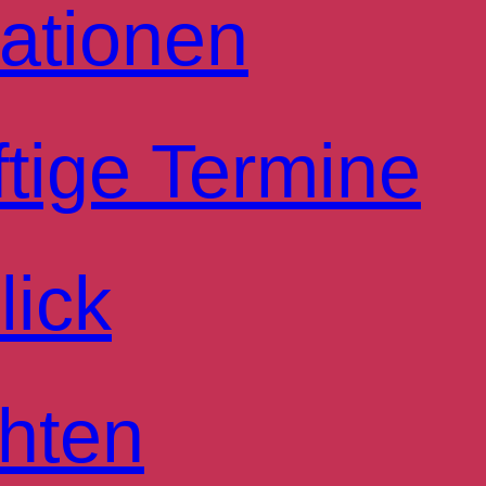
ationen
tige Termine
lick
hten