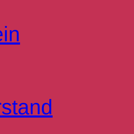
ein
rstand