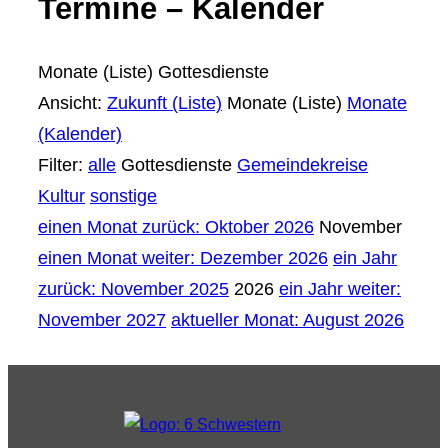
Termine – Kalender
Monate (Liste)
Gottesdienste
Ansicht:
Zukunft (Liste)
Monate (Liste)
Monate
(Kalender)
Filter:
alle
Gottesdienste
Gemeindekreise
Kultur
sonstige
einen Monat zurück: Oktober 2026
November
einen Monat weiter: Dezember 2026
ein Jahr
zurück: November 2025
2026
ein Jahr weiter:
November 2027
aktueller Monat: August 2026