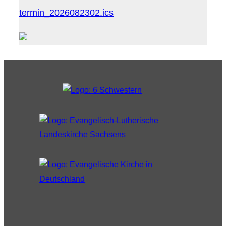
termin_2026082302.ics