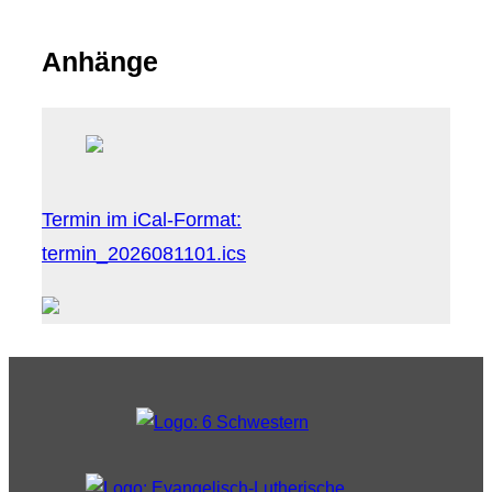
Anhänge
Termin im iCal-Format:
termin_2026081101.ics