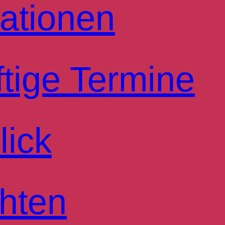
ationen
tige Termine
lick
hten