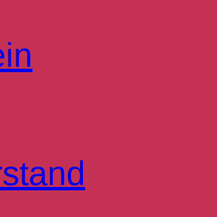
ein
rstand