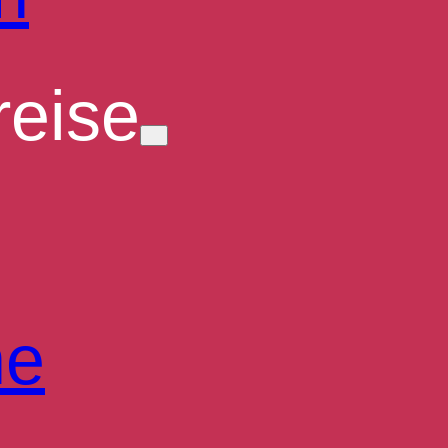
eise
he