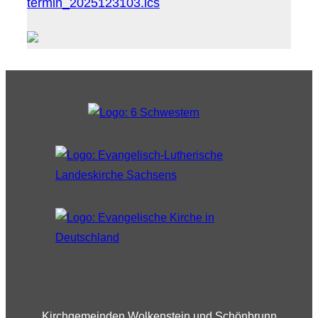
termin_2025123103.ics
Kirchgemeinden Wolkenstein und Schönbrunn