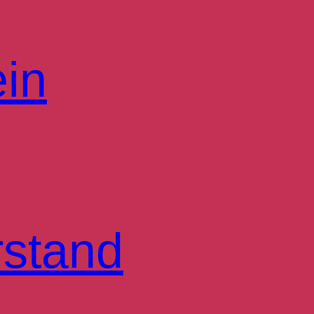
ein
rstand