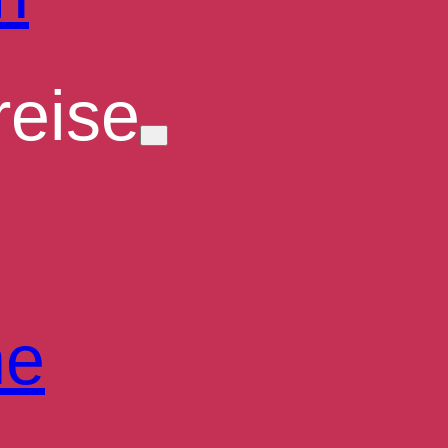
eise
he