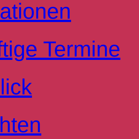
ationen
tige Termine
lick
hten