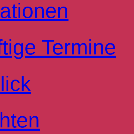
ationen
tige Termine
lick
hten