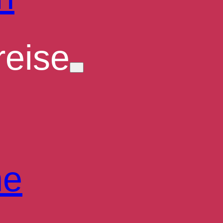
eise
he