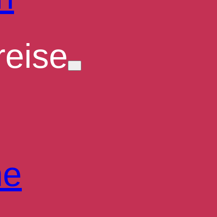
eise
he