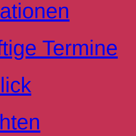
ationen
tige Termine
lick
hten