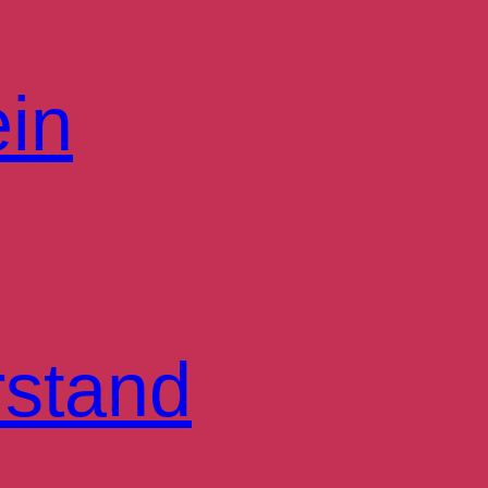
ein
rstand