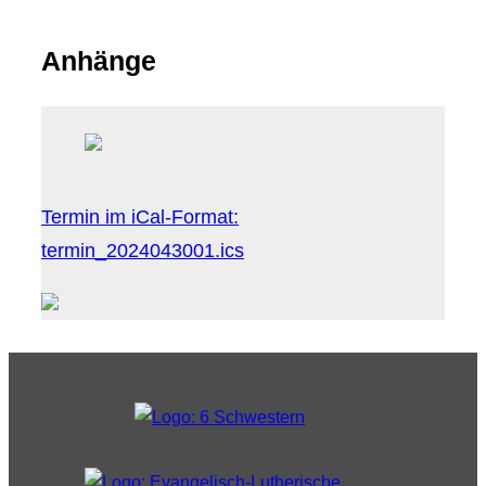
Anhänge
Termin im iCal-Format:
termin_2024043001.ics