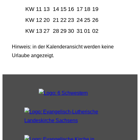
KW 11
13
14
15
16
17
18
19
KW 12
20
21
22
23
24
25
26
KW 13
27
28
29
30
31
01
02
Hinweis: in der Kalenderansicht werden keine
Urlaube angezeigt.