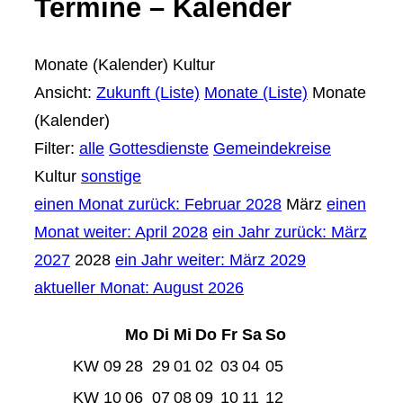
Termine – Kalender
Monate (Kalender)
Kultur
Ansicht:
Zukunft (Liste)
Monate (Liste)
Monate
(Kalender)
Filter:
alle
Gottesdienste
Gemeindekreise
Kultur
sonstige
einen Monat zurück: Februar 2028
März
einen
Monat weiter: April 2028
ein Jahr zurück: März
2027
2028
ein Jahr weiter: März 2029
aktueller Monat: August 2026
Mo
Di
Mi
Do
Fr
Sa
So
KW 09
28
29
01
02
03
04
05
KW 10
06
07
08
09
10
11
12