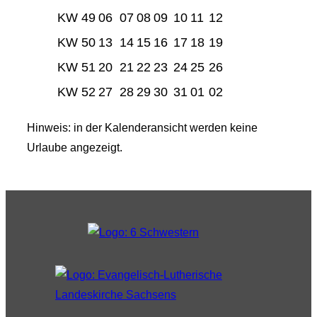
KW 49
06
07
08
09
10
11
12
KW 50
13
14
15
16
17
18
19
KW 51
20
21
22
23
24
25
26
KW 52
27
28
29
30
31
01
02
Hinweis: in der Kalenderansicht werden keine
Urlaube angezeigt.