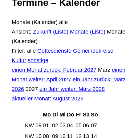
Termine – Kalender
Monate (Kalender)
alle
Ansicht:
Zukunft (Liste)
Monate (Liste)
Monate
(Kalender)
Filter:
alle
Gottesdienste
Gemeindekreise
Kultur
sonstige
einen Monat zurück: Februar 2027
März
einen
Monat weiter: April 2027
ein Jahr zurück: März
2026
2027
ein Jahr weiter: März 2028
aktueller Monat: August 2026
Mo
Di
Mi
Do
Fr
Sa
So
KW 09
01
02
03
04
05
06
07
KW 10
08
09
10
11
12
13
14