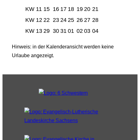
KW 11
15
16
17
18
19
20
21
KW 12
22
23
24
25
26
27
28
KW 13
29
30
31
01
02
03
04
Hinweis: in der Kalenderansicht werden keine
Urlaube angezeigt.