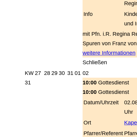
Regi
Info
Kinde
und 
mit Pfn. i.R. Regina R
Spuren von Franz von 
weitere Informationen
Schließen
KW
27
28
29
30
31
01
02
31
10:00
Gottesdienst
10:00
Gottesdienst
Datum/Uhrzeit
02.0
Uhr
Ort
Kapel
Pfarrer/Referent
Pfarr