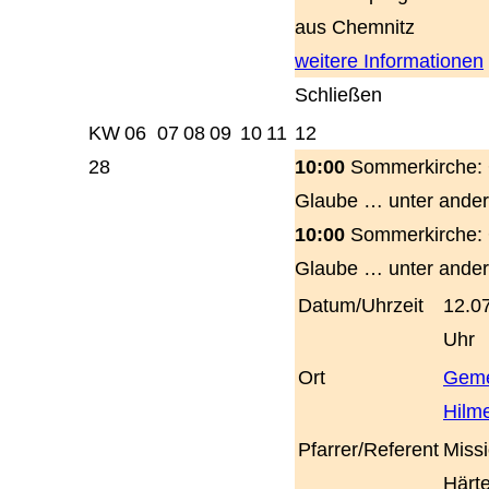
aus Chemnitz
weitere Informationen
Schließen
KW
06
07
08
09
10
11
12
28
10:00
Sommerkirche: 
Glaube … unter ander
10:00
Sommerkirche: 
Glaube … unter ander
Datum/Uhrzeit
12.0
Uhr
Ort
Geme
Hilme
Pfarrer/Referent
Miss
Härte