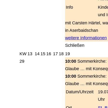
Info
Kinde
und 
mit Carsten Härtel, wa
in Aserbaidschan
weitere Informationen
Schließen
KW
13
14
15
16
17
18
19
29
10:00
Sommerkirche: 
Glaube … mit Konse
10:00
Sommerkirche: 
Glaube … mit Konse
Datum/Uhrzeit
19.0
Uhr
Ort
St.-