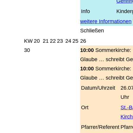
Gehrin
Info
Kinder
weitere Informationen
Schließen
KW
20
21
22
23
24
25
26
30
10:00
Sommerkirche: 
Glaube … schreibt Ge
10:00
Sommerkirche: 
Glaube … schreibt Ge
Datum/Uhrzeit
26.0
Uhr
Ort
St.-
Kirc
Pfarrer/Referent
Pfarr