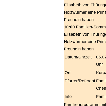
Elisabeth von Thürin
Holzwürmer eine Prinz
Freundin haben
10:00
Familien-Somme
Elisabeth von Thürin
Holzwürmer eine Prinz
Freundin haben
Datum/Uhrzeit
05.0
Uhr
Ort
Kurp
Pfarrer/Referent
Famil
Chem
Info
Famil
Familienprogramm mit