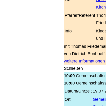
Kirc
Pfarrer/Referent
Tho
Frie
Info
Kinde
und 
mit Thomas Friedema
von Dietrich Bonhoeff
weitere Informationen
Schließen
10:00
Gemeinschaftss
10:00
Gemeinschaftss
Datum/Uhrzeit
19.07.
Ort
Gemei