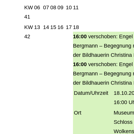
KW
06
07
08
09
10
11
41
KW
13
14
15
16
17
18
42
16:00
verschoben: Engel
Bergmann – Begegnung 
der Bildhauerin Christina 
16:00
verschoben: Engel
Bergmann – Begegnung 
der Bildhauerin Christina 
Datum/Uhrzeit
18.10.2
16:00 U
Ort
Museum
Schloss
Wolkens