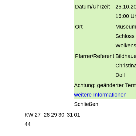
Datum/Uhrzeit
25.10.2
16:00 U
Ort
Museum
Schloss
Wolkens
Pfarrer/Referent
Bildhaue
Christin
Doll
Achtung: geänderter Ter
weitere Informationen
Schließen
KW
27
28
29
30
31
01
44