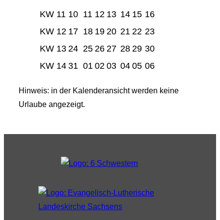
KW 11
10
11
12
13
14
15
16
KW 12
17
18
19
20
21
22
23
KW 13
24
25
26
27
28
29
30
KW 14
31
01
02
03
04
05
06
Hinweis: in der Kalenderansicht werden keine
Urlaube angezeigt.