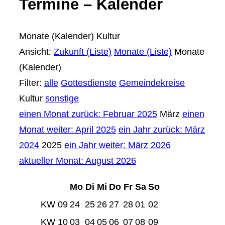
Termine – Kalender
Monate (Kalender)
Kultur
Ansicht:
Zukunft (Liste)
Monate (Liste)
Monate
(Kalender)
Filter:
alle
Gottesdienste
Gemeindekreise
Kultur
sonstige
einen Monat zurück: Februar 2025
März
einen
Monat weiter: April 2025
ein Jahr zurück: März
2024
2025
ein Jahr weiter: März 2026
aktueller Monat: August 2026
Mo
Di
Mi
Do
Fr
Sa
So
KW 09
24
25
26
27
28
01
02
KW 10
03
04
05
06
07
08
09